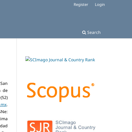
Register
Login
Search
 San
a de
(52)
.mx
.
SNe:
tima
udad