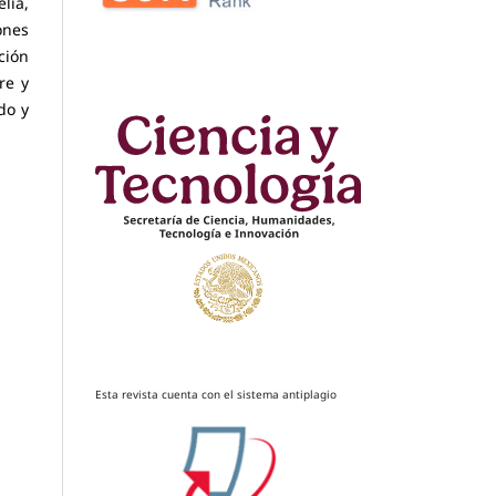
elia,
ones
ción
re y
do y
Esta revista cuenta con el sistema antiplagio