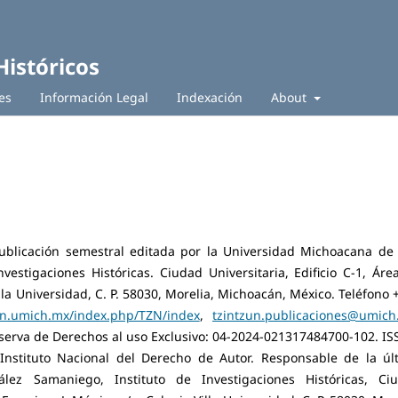
Históricos
es
Información Legal
Indexación
About
ublicación semestral editada por la Universidad Michoacana de
vestigaciones Históricas. Ciudad Universitaria, Edificio C-1, Áre
illa Universidad, C. P. 58030, Morelia, Michoacán, México. Teléfono +
zun.umich.mx/index.php/TZN/index
,
tzintzun.publicaciones@umich
serva de Derechos al uso Exclusivo: 04-2024-021317484700-102. IS
nstituto Nacional del Derecho de Autor. Responsable de la úl
lez Samaniego, Instituto de Investigaciones Históricas, Ci