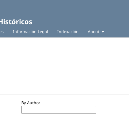
Históricos
es
Información Legal
Indexación
About
By Author